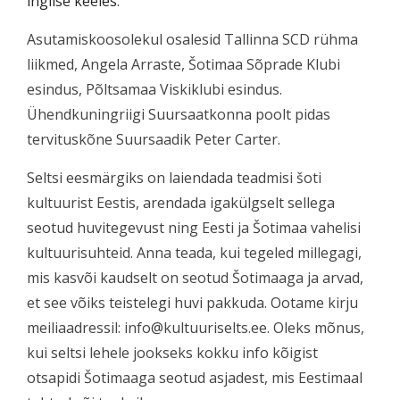
inglise keeles
.
Asutamiskoosolekul osalesid Tallinna SCD rühma
liikmed, Angela Arraste, Šotimaa Sõprade Klubi
esindus, Põltsamaa Viskiklubi esindus.
Ühendkuningriigi Suursaatkonna poolt pidas
tervituskõne Suursaadik Peter Carter.
Seltsi eesmärgiks on laiendada teadmisi šoti
kultuurist Eestis, arendada igakülgselt sellega
seotud huvitegevust ning Eesti ja Šotimaa vahelisi
kultuurisuhteid. Anna teada, kui tegeled millegagi,
mis kasvõi kaudselt on seotud Šotimaaga ja arvad,
et see võiks teistelegi huvi pakkuda. Ootame kirju
meiliaadressil: info@kultuuriselts.ee. Oleks mõnus,
kui seltsi lehele jookseks kokku info kõigist
otsapidi Šotimaaga seotud asjadest, mis Eestimaal