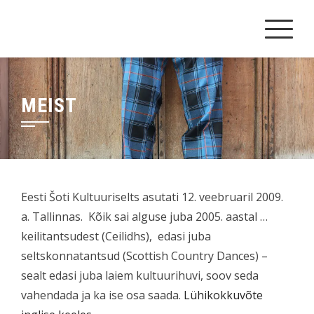
Skip
to
content
MEIST
Eesti Šoti Kultuuriselts asutati 12. veebruaril 2009.
a. Tallinnas. Kõik sai alguse juba 2005. aastal …
keilitantsudest (Ceilidhs), edasi juba
seltskonnatantsud (Scottish Country Dances) –
sealt edasi juba laiem kultuurihuvi, soov seda
vahendada ja ka ise osa saada.
Lühikokkuvõte