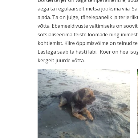
Borderterjer on väga temperamentne, südamli
aega ta regulaarselt metsa jooksma viia. S
ajada. Ta on julge, tähelepanelik ja terjerli
vōtta. Ebameeldivuste vältimiseks on soovit
sotsialiseerima teiste loomade ning inimeste
kohtlemist. Kiire ōppimisvōime on teinud te
Lastega saab ta hästi läbi. Koer on hea isug
kergelt juurde võtta.