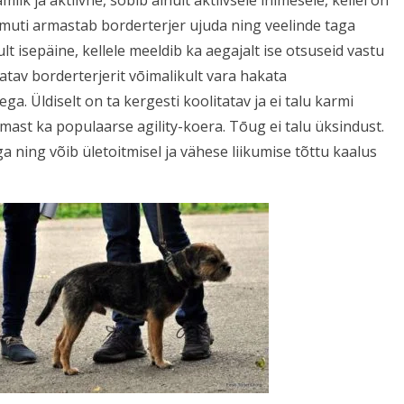
k ja aktiivne, sobib ainult aktiivsele inimesele, kellel on
amuti armastab borderterjer ujuda ning veelinde taga
kult isepäine, kellele meeldib ka aegajalt ise otsuseid vastu
atav borderterjerit vōimalikult vara hakata
ga. Üldiselt on ta kergesti koolitatav ja ei talu karmi
mast ka populaarse agility-koera. Tōug ei talu üksindust.
a ning võib ületoitmisel ja vähese liikumise tõttu kaalus