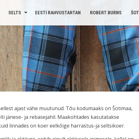
SELTS
EESTI RAHVUSTARTAN
ROBERT BURNS
ŠOT
n sellest ajast vähe muutunud. Tōu kodumaaks on Šotimaa,
riti jänese- ja rebasejahil. Maakohtades kasutatakse
uid linnades on koer eelkőige harrastus-ja seltsikoer.