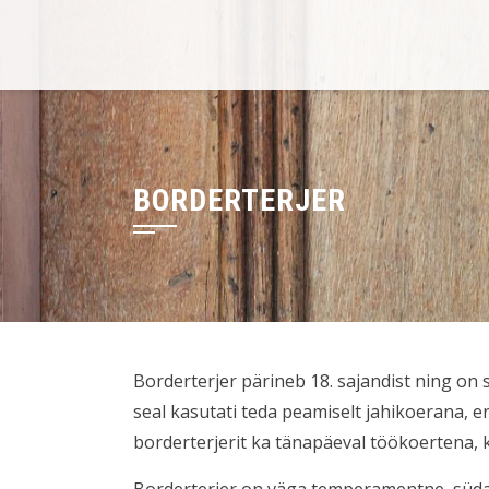
Skip
to
content
BORDERTERJER
Borderterjer pärineb 18. sajandist ning o
seal kasutati teda peamiselt jahikoerana, e
borderterjerit ka tänapäeval töökoertena, k